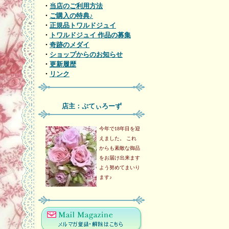
・
当店のご利用方法
・
ご購入の特典♪
・
正規品トワルドジュイ
・
トワルドジュイ 作品の募集
・
奇跡のメダイ
・
ショップからのお知らせ
・
更新履歴
・
リンク
店主：ぷてぃろーず
今年で18年目を迎
えました。 これ
からも素敵な御品
をお届け出来ます
よう努めてまいり
ます♪