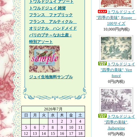
トワルドジュイ アソート
トワルドジュイ 雑貨
トワルドジュイ
フランス ファブリック
"四季の美味", Rouge
フランス アルティクル
100サイズ
オリジナル ハンドメイド
10,000円(内税)
パリのプチ～なお土産 ♪
特別アソート
トワルドジュイ
"四季の美味", Vert
foncé
ジュイ生地無料サンプル
0円(内税)
2026年7月
日
月
火
水
木
金
土
トワルドジュイ
1
2
3
4
"四季の美味",
5
6
7
8
9
10
11
Aubergine
12
13
14
15
16
17
18
0円(内税)