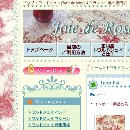
正規品トワルドジュイ(Toile de Jouy) ＆フランス生地の専門店
ホーム
>
トワルドジュ
prev<<
＊ インポート商品の為
トワルドジュイ ハンド
トワルドジュイ マシーン
トワルドジュイ 特別価格