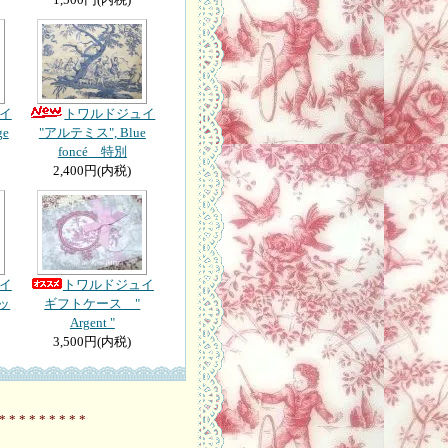
イ
トワルドジュイ
ge
"アルテミス", Blue
foncé 特別
2,400円(内税)
イ
トワルドジュイ
ッ
ギフトケース "
Argent "
3,500円(内税)
 * * * * * * *