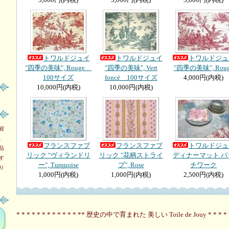
トワルドジュイ
トワルドジュイ
トワルドジュ
"四季の美味", Rouge
"四季の美味", Vert
"四季の美味", Rou
100サイズ
foncé 100サイズ
4,000円(内税)
10,000円(内税)
10,000円(内税)
迎
れ
フランスファブ
フランスファブ
トワルドジュ
品
リック "ヴィランドリ
リック "花柄ストライ
ディナーマット パ
す
ー", Turquoise
プ", Rose
チワーク
り
1,000円(内税)
1,000円(内税)
2,500円(内税)
* * * * * * * * * * * * ** 歴史の中で育まれた 美しい Toile de Jouy * * * * * *