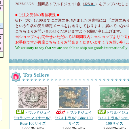
2
2025/03/26 新商品トワルドジュイ1点（
J25-01
）をアップいたしま
9
■ ご注文受付の返信状況 ■
6/17（水）17:00までにご注文を頂きましたお客様には 『ご注文
土
という件名の受注確定メールをお送りしております。届いていない
こちら
よりお問い合わせくださいますようお願い申し上げます。
当ショップへお問合せいただいて48時間以内に当ショップよりご返
2
お手数ですが再度
こちら
よりお問合せくださいますようお願い申し
9
We are sorry to say that we are not able to ship our goods internationally.
6
トワルドジュイ
トワルドジュイ
トワルドジュ
"コランーマイヤール",
"パストラル", Blue 100
"パストラル", ver
Rose 100サイズ
サイズ
100サイズ
3,000円(内税)
3,000円(内税)
3,000円(内税)