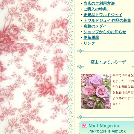
・
当店のご利用方法
・
ご購入の特典♪
・
正規品トワルドジュイ
・
トワルドジュイ 作品の募集
・
奇跡のメダイ
・
ショップからのお知らせ
・
更新履歴
・
リンク
店主：ぷてぃろーず
今年で18年目を
えました。 こ
からも素敵な御
をお届け出来ま
よう努めてまい
ます♪