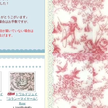
した！
ありがとうございます』
場合はお手数ですが、
信が届いていない場合は
上げます。
イ
トワルドジュイ
t
"コランーマイヤール",
Rose
1,500円(内税)