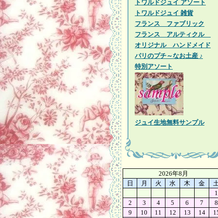
トワルドジュイ アソート
トワルドジュイ 雑貨
フランス ファブリック
フランス アルティクル
オリジナル ハンドメイド
パリのプチ～なお土産 ♪
特別アソート
ジュイ生地無料サンプル
2026年8月
日
月
火
水
木
金
1
2
3
4
5
6
7
8
9
10
11
12
13
14
1