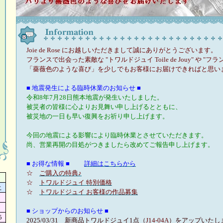
Joie de Rose にお越しいただきまして誠にありがとうございます。
フランスで出会った素敵な "トワルドジュイ Toile de Jouy" や "フ
「薔薇色のような喜び」を少しでもお客様にお届けできればと思い
■ 地震発生による臨時休業のお知らせ ■
令和8年7月28日熊本地震が発生いたしました。
被災者の皆様に心よりお見舞い申し上げるとともに、
被災地の一日も早い復興をお祈り申し上げます。
今回の地震による影響により臨時休業とさせていただきます。
尚、営業再開の目処がつきましたら改めてご報告申し上げます。
■ お得な情報 ■
詳細はこちらから
☆
ご購入の特典♪
☆
トワルドジュイ 特別価格
土
☆
トワルドジュイ お客様の作品募集
■ ショップからのお知らせ ■
5
2025/03/31 新商品トワルドジュイ1点（
J14-04A
）をアップいたし