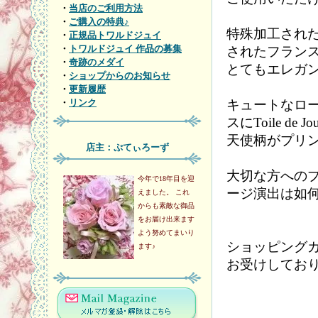
・
当店のご利用方法
・
ご購入の特典♪
特殊加工され
・
正規品トワルドジュイ
・
トワルドジュイ 作品の募集
されたフラン
・
奇跡のメダイ
とてもエレガ
・
ショップからのお知らせ
・
更新履歴
キュートなロ
・
リンク
スにToile de Jo
天使柄がプリ
店主：ぷてぃろーず
大切な方への
今年で18年目を迎
ージ演出は如
えました。 これ
からも素敵な御品
をお届け出来ます
よう努めてまいり
ショッピング
ます♪
お受けしてお