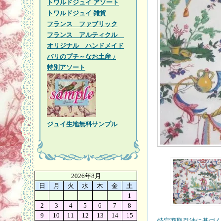
トワルドジュイ アソート
トワルドジュイ 雑貨
フランス ファブリック
フランス アルティクル
オリジナル ハンドメイド
パリのプチ～なお土産 ♪
特別アソート
ジュイ生地無料サンプル
2026年8月
日
月
火
水
木
金
土
1
2
3
4
5
6
7
8
9
10
11
12
13
14
15
特定商取引法に基づく