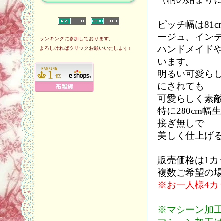
ピッチ幅は81
ージュ、イン
ランキングに参加しております。
ハンドメイド
よろしければクリックお願いいたします♪
います。
明るい可愛ら
にされても
可愛らしく素
特に280cm
接ぎ無しで
美しく仕上げ
販売価格は1
複数ご希望の
※お一人様4
※マシーン加