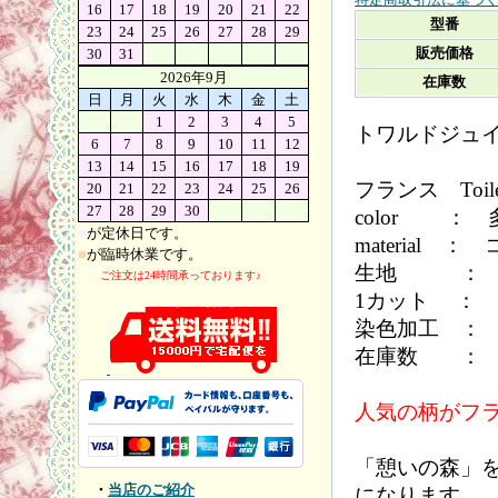
16
17
18
19
20
21
22
型番
23
24
25
26
27
28
29
販売価格
30
31
2026年9月
在庫数
日
月
火
水
木
金
土
1
2
3
4
5
トワルドジュ
6
7
8
9
10
11
12
13
14
15
16
17
18
19
フランス Toile
20
21
22
23
24
25
26
27
28
29
30
color ： 
■
が定休日です。
material 
■
が臨時休業です。
生地 ： 2
ご注文は24時間承っております♪
1カット ： カ
染色加工 ：
在庫数 ： 3
人気の柄がフ
「憩いの森」を
・
当店のご紹介
になります。