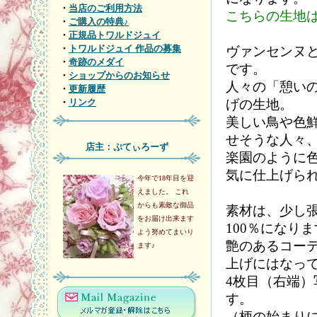
・
当店のご利用方法
こちらの生地
・
ご購入の特典♪
・
正規品トワルドジュイ
・
トワルドジュイ 作品の募集
ヴァンセンヌ
・
奇跡のメダイ
です。
・
ショップからのお知らせ
人々の「憩い
・
更新履歴
げの生地。
・
リンク
美しい鳥や色
せそうな人々
店主：ぷてぃろーず
楽園のように
気に仕上げら
今年で18年目を迎
えました。 これ
からも素敵な御品
素材は、少し
をお届け出来ます
100％になり
よう努めてまいり
艶のあるコー
ます♪
上げにはなっ
4枚目（右端）
す。
（柄の始まり