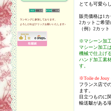
とても可愛ら
販売価格は1
ランキングに参加しております。
2カットご希
よろしければクリックお願いいたします♪
（例）2カット：1
※マシーン加
マシーン加工は
機械で仕上げ
ハンド加工素
す。
※Toile d
フランス店で
ます。
目立つものに
輸送皺がある