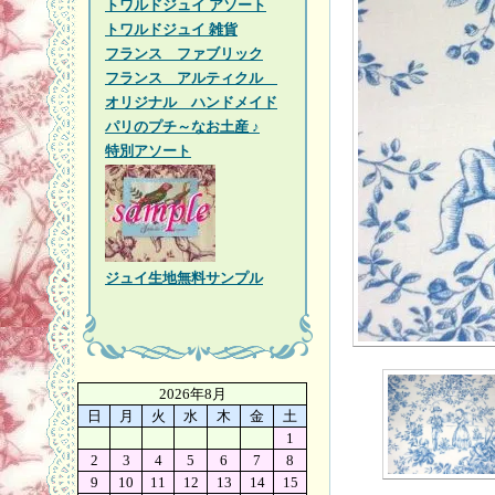
トワルドジュイ アソート
トワルドジュイ 雑貨
フランス ファブリック
フランス アルティクル
オリジナル ハンドメイド
パリのプチ～なお土産 ♪
特別アソート
ジュイ生地無料サンプル
2026年8月
日
月
火
水
木
金
土
1
2
3
4
5
6
7
8
9
10
11
12
13
14
15