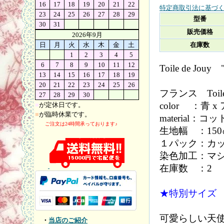
16
17
18
19
20
21
22
特定商取引法に基づく
23
24
25
26
27
28
29
型番
30
31
販売価格
2026年9月
日
月
火
水
木
金
土
在庫数
1
2
3
4
5
6
7
8
9
10
11
12
Toile de J
13
14
15
16
17
18
19
20
21
22
23
24
25
26
フランス Toile
27
28
29
30
color ：青 
■
が定休日です。
■
が臨時休業です。
material：
ご注文は24時間承っております♪
生地幅 ：15
１パック：カット
染色加工：マ
在庫数 ：2
★特別サイズ 7
可愛らしい天
・
当店のご紹介