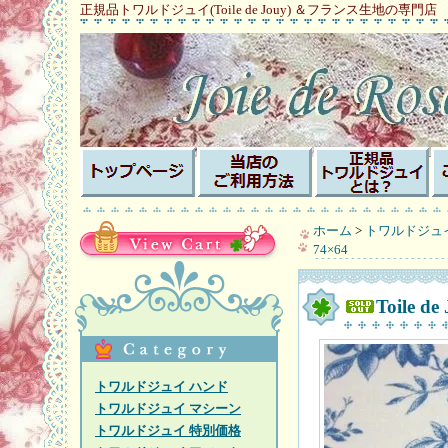
正規品トワルドジュイ(Toile de Jouy) ＆フランス生地の専門店
ホーム
>
トワルドジュ
74×64
Toile
トワルドジュイ ハンド
トワルドジュイ マシーン
トワルドジュイ 特別価格