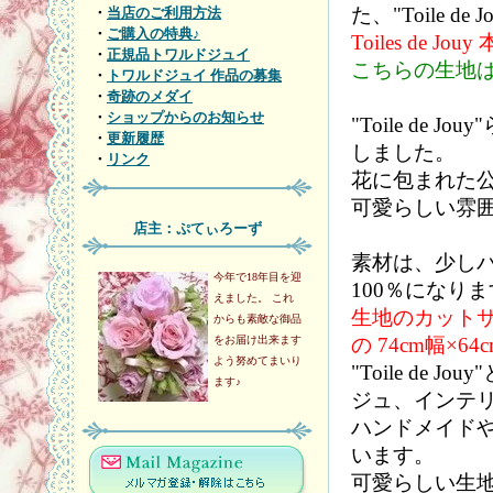
た、"Toile d
・
当店のご利用方法
・
ご購入の特典♪
Toiles de
・
正規品トワルドジュイ
こちらの生地
・
トワルドジュイ 作品の募集
・
奇跡のメダイ
・
ショップからのお知らせ
"Toile de
・
更新履歴
しました。
・
リンク
花に包まれた
可愛らしい雰
店主：ぷてぃろーず
素材は、少し
今年で18年目を迎
100％になり
えました。 これ
生地のカットサ
からも素敵な御品
をお届け出来ます
の 74cm幅×6
よう努めてまいり
"Toile d
ます♪
ジュ、インテ
ハンドメイド
います。
可愛らしい生